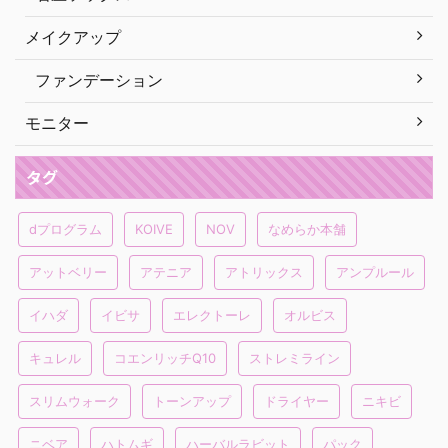
メイクアップ
ファンデーション
モニター
タグ
dプログラム
KOIVE
NOV
なめらか本舗
アットベリー
アテニア
アトリックス
アンプルール
イハダ
イビサ
エレクトーレ
オルビス
キュレル
コエンリッチQ10
ストレミライン
スリムウォーク
トーンアップ
ドライヤー
ニキビ
ニベア
ハトムギ
ハーバルラビット
パック