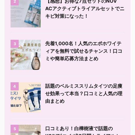
【感想】お得な7点セットのNOV
2
ACアクティブトライアルセットでニ
キビ対策になった！
先着1,000名！人気のエポホワイテ
3
ィアを無料で試せるチャンス！口コ
ミや簡単応募方法まとめ
話題のベルミススリムタイツの足痩
4
せ効果って本当？口コミと人気の理
由まとめ
口コミあり！白樺樹液で話題の
5