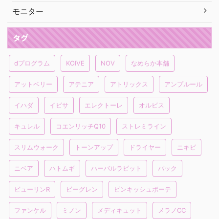
モニター
タグ
dプログラム
KOIVE
NOV
なめらか本舗
アットベリー
アテニア
アトリックス
アンプルール
イハダ
イビサ
エレクトーレ
オルビス
キュレル
コエンリッチQ10
ストレミライン
スリムウォーク
トーンアップ
ドライヤー
ニキビ
ニベア
ハトムギ
ハーバルラビット
パック
ビューリンR
ビーグレン
ピンキッシュボーテ
ファンケル
ミノン
メディキュット
メラノCC