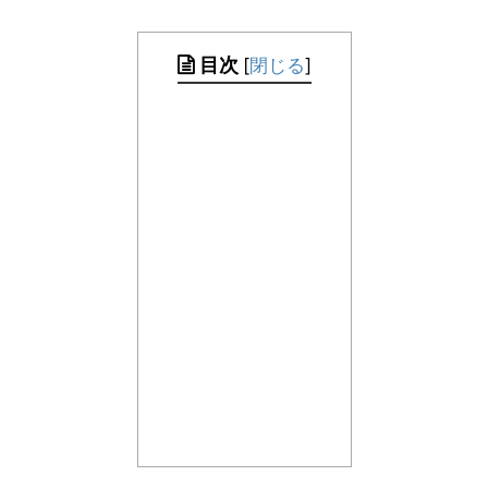
目次
[
閉じる
]