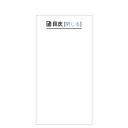
目次
[
閉じる
]